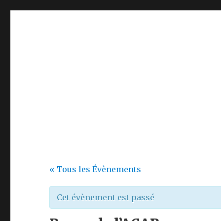
ACAP
Echanges riches et conviviaux autour des cultures et de
« Tous les Évènements
Cet évènement est passé