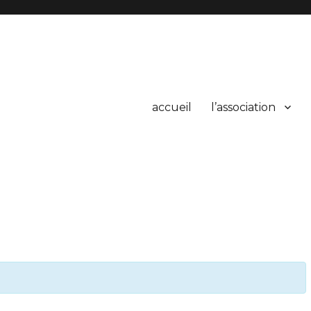
s arts premiers
accueil
l’association