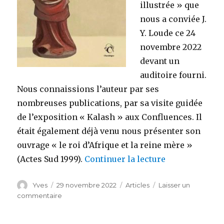
illustrée » que
nous a conviée J.
Y. Loude ce 24
novembre 2022
devant un
auditoire fourni.
Nous connaissions l’auteur par ses
nombreuses publications, par sa visite guidée
de l’exposition « Kalash » aux Confluences. Il
était également déjà venu nous présenter son
ouvrage « le roi d’Afrique et la reine mère »
de « Le chemin
(Actes Sud 1999).
Continuer la lecture
Auteur
Publié
Catégories
Yves
29 novembre 2022
Articles
Laisser un
le
sur
commentaire
Le
chemin