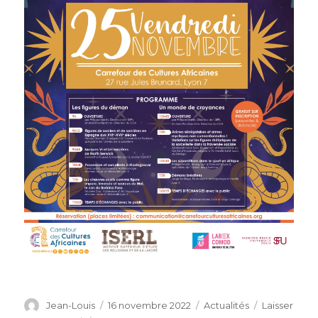
Auteur
Publié
Catégories
Jean-Louis
16 novembre 2022
Actualités
Laisser