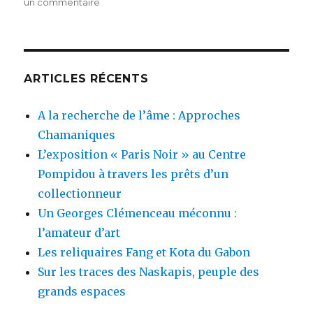
le
sur
un commentaire
Sorcellerie
et
pensée
magique
ARTICLES RÉCENTS
A la recherche de l’âme : Approches
Chamaniques
L’exposition « Paris Noir » au Centre
Pompidou à travers les prêts d’un
collectionneur
Un Georges Clémenceau méconnu :
l’amateur d’art
Les reliquaires Fang et Kota du Gabon
Sur les traces des Naskapis, peuple des
grands espaces