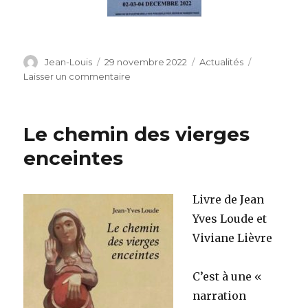
Auteur
Publié
Catégories
Jean-Louis
29 novembre 2022
Actualités
le
sur
Laisser un commentaire
Exposition/vente
de
l’association
Le chemin des vierges
des
amis
enceintes
des
Pères
Blancs
Livre de Jean
Yves Loude et
Viviane Lièvre
C’est à une «
narration