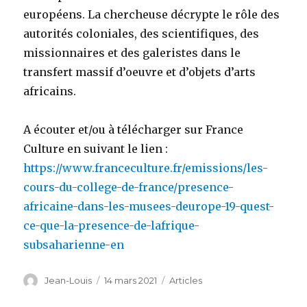
européens. La chercheuse décrypte le rôle des
autorités coloniales, des scientifiques, des
missionnaires et des galeristes dans le
transfert massif d’oeuvre et d’objets d’arts
africains.
A écouter et/ou à télécharger sur France
Culture en suivant le lien :
https://www.franceculture.fr/emissions/les-
cours-du-college-de-france/presence-
africaine-dans-les-musees-deurope-19-quest-
ce-que-la-presence-de-lafrique-
subsaharienne-en
Auteur
Publié
Catégories
Jean-Louis
14 mars 2021
Articles
le