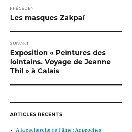
Navigation
PRÉCÉDENT
de
Les masques Zakpaï
Publication
précédente :
l’article
SUIVANT
Exposition « Peintures des
Publication
suivante :
lointains. Voyage de Jeanne
Thil » à Calais
ARTICLES RÉCENTS
A la recherche de l’âme : Approches