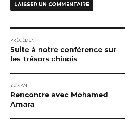
Navigation
PRÉCÉDENT
de
Suite à notre conférence sur
Publication
précédente :
les trésors chinois
l’article
SUIVANT
Rencontre avec Mohamed
Publication
suivante :
Amara